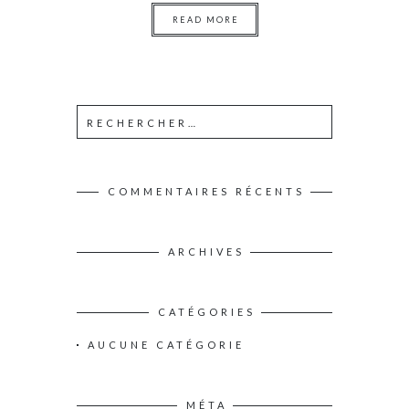
READ MORE
R
e
c
h
e
COMMENTAIRES RÉCENTS
r
c
h
ARCHIVES
e
r
CATÉGORIES
:
AUCUNE CATÉGORIE
MÉTA